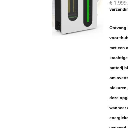
€ 1.999
verzendi
Ontvang 
voor thui
met een c
krachtig
batterij 
om overto
piekuren,
deze opg
wanneer d
energieko
verlaagd.