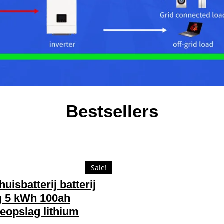
Bestsellers
Sale!
uisbatterij batterij
g 5 kWh 100ah
eopslag lithium