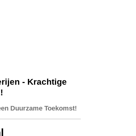
ijen - Krachtige
!
 een Duurzame Toekomst!
l