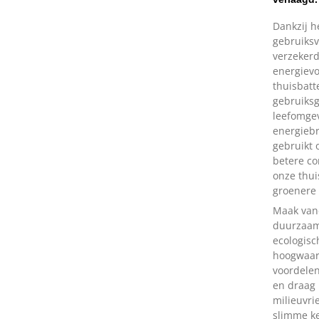
Dankzij 
gebruiksvr
verzekerd
energievo
thuisbatt
gebruiksg
leefomgev
energieb
gebruikt 
betere co
onze thuis
groenere 
Maak van
duurzaam
ecologisc
hoogwaard
voordele
en draag 
milieuvri
slimme ke