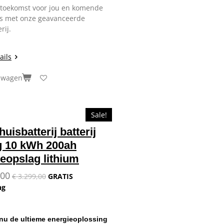
 toekomst voor jou en komende
es met onze geavanceerde
rij.
ails
elwagen
Sale!
uisbatterij batterij
g 10 kWh 200ah
eopslag lithium
,00
€ 3.299,00
GRATIS
ng
nu de ultieme energieoplossing