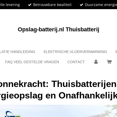
lle levering
Betrouwbare kwaliteit
Duurzame energi
Opslag-batterij.nl
Thuisbatterij
LATIE HANDLEIDING
ELEKTRISCHE VLOERVERWARMING
FAQ VEEL GESTELDE VRAGEN
CONTACT
onnekracht: Thuisbatterije
gieopslag en Onafhankelij