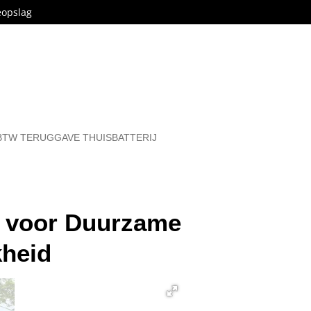
eopslag
BTW TERUGGAVE THUISBATTERIJ
n voor Duurzame
kheid