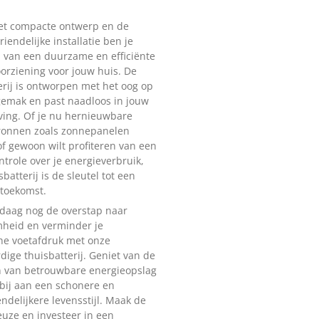
het compacte ontwerp en de
iendelijke installatie ben je
 van een duurzame en efficiënte
orziening voor jouw huis. De
erij is ontworpen met het oog op
emak en past naadloos in jouw
ing. Of je nu hernieuwbare
ronnen zoals zonnepanelen
of gewoon wilt profiteren van een
ntrole over je energieverbruik,
batterij is de sleutel tot een
toekomst.
daag nog de overstap naar
heid en verminder je
he voetafdruk met onze
ige thuisbatterij. Geniet van de
n van betrouwbare energieopslag
bij aan een schonere en
endelijkere levensstijl. Maak de
uze en investeer in een