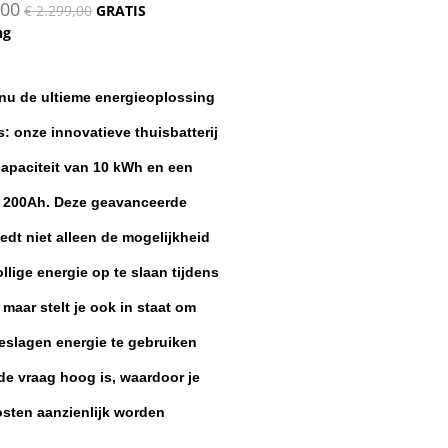
,00
€ 2.299,00
GRATIS
ng
nu de ultieme energieoplossing
s: onze innovatieve thuisbatterij
apaciteit van 10 kWh en een
e 200Ah. Deze geavanceerde
biedt niet alleen de mogelijkheid
llige energie op te slaan tijdens
 maar stelt je ook in staat om
eslagen energie te gebruiken
e vraag hoog is, waardoor je
sten aanzienlijk worden