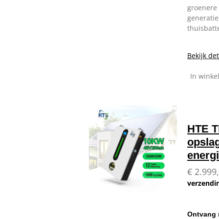
groenere
generati
thuisbatte
Bekijk det
In wink
HTE Th
opsla
energi
€ 2.999
verzendi
Ontvang 