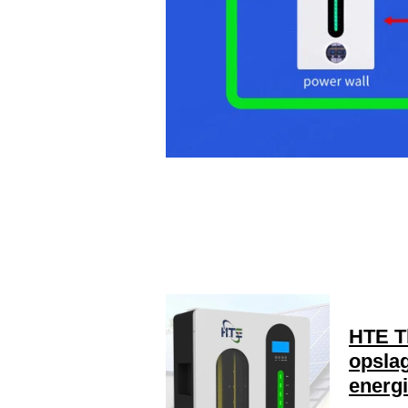
HTE Th
opsla
energi