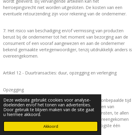
wordt geleverd. Bij vervangende artikelen kan het
herroepingsrecht niet worden uitgesloten. De kosten van een
eventuele retourzending zijn voor rekening van de ondernemer.
7. Het risico van beschadiging en/of vermissing van producten
berust bij de ondernemer tot het moment van bezorging aan de
consument of een vooraf aangewezen en aan de ondernemer
bekend gemaakte vertegenwoordiger, tenzij uitdrukkelijk anders is
overeengekomen.
Artikel 12 - Duurtransacties: duur, opzegging en verlenging
Opzegging
Deze website gebruikt cookies voor analyse-
1. De consument kan een overeenkomst die voor onbepaalde tijd
doeleinden en/of het tonen van advertenties.
is aangegaan en die strekt tot het geregeld afleveren van
Door gebruik te blijven maken van de site gaat
producten (elektriciteit daaronder begrepen) of diensten, te allen
u hiermee akkoord.
tijde opzeggen met inachtneming van daartoe overeengekomen
opzeggingsregels en een opzegtermijn van ten hoogste één
Akkoord
maand.