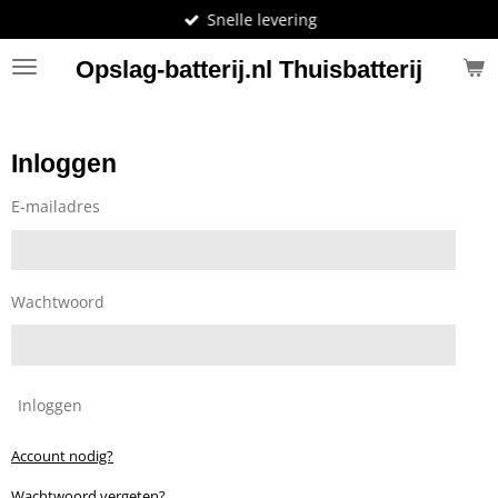
Snelle levering
Ga
direct
Opslag-batterij.nl
Thuisbatterij
naar
de
hoofdinhoud
Inloggen
E-mailadres
Wachtwoord
Inloggen
Account nodig?
Wachtwoord vergeten?